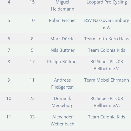
4
15
Miguel
Leopard Pro Cycling
Heidemann
5
10
Robin Fischer
RSV Nassovia Limburg
e.V.
6
8
Marc Dörrie
Team Lotto-Kern Haus
7
5
Nils Büttner
Team Colonia Kids
8
17
Philipp Küllmer
RC Silber-Pils 03
Bellheim e.V.
9
11
Andreas
Team Möbel Ehrmann
Fließgarten
10
22
Dominik
RC Silber-Pils 03
Merseburg
Bellheim e.V.
11
33
Alexander
Team Colonia Kids
Weifenbach