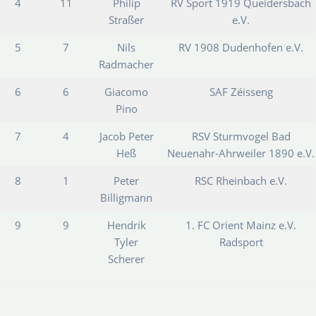
4
11
Philip
RV Sport 1919 Queidersbach
Straßer
e.V.
5
7
Nils
RV 1908 Dudenhofen e.V.
Radmacher
6
6
Giacomo
SAF Zéisseng
Pino
7
4
Jacob Peter
RSV Sturmvogel Bad
Heß
Neuenahr-Ahrweiler 1890 e.V.
8
1
Peter
RSC Rheinbach e.V.
Billigmann
9
9
Hendrik
1. FC Orient Mainz e.V.
Tyler
Radsport
Scherer