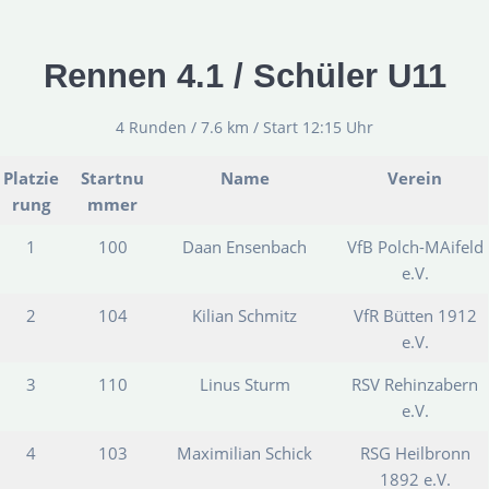
Rennen 4.1 / Schüler U11
4 Runden / 7.6 km / Start 12:15 Uhr
Platzie
Startnu
Name
Verein
rung
mmer
1
100
Daan Ensenbach
VfB Polch-MAifeld
e.V.
2
104
Kilian Schmitz
VfR Bütten 1912
e.V.
3
110
Linus Sturm
RSV Rehinzabern
e.V.
4
103
Maximilian Schick
RSG Heilbronn
1892 e.V.