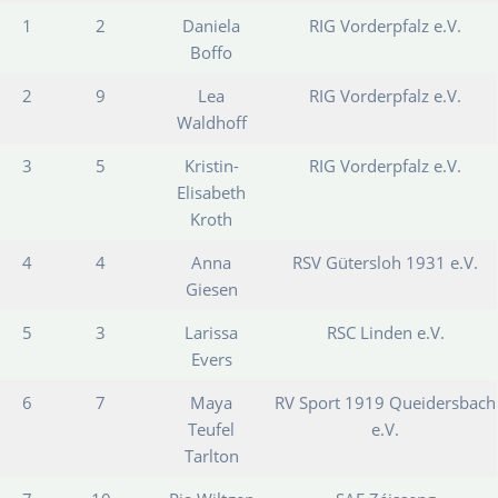
1
2
Daniela
RIG Vorderpfalz e.V.
Boffo
2
9
Lea
RIG Vorderpfalz e.V.
Waldhoff
3
5
Kristin-
RIG Vorderpfalz e.V.
Elisabeth
Kroth
4
4
Anna
RSV Gütersloh 1931 e.V.
Giesen
5
3
Larissa
RSC Linden e.V.
Evers
6
7
Maya
RV Sport 1919 Queidersbach
Teufel
e.V.
Tarlton