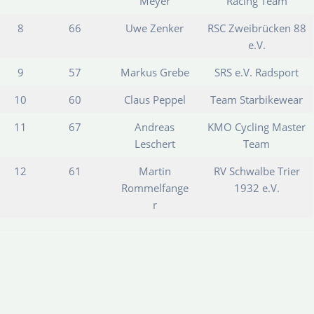
Meyer
Racing Team
8
66
Uwe Zenker
RSC Zweibrücken 88
e.V.
9
57
Markus Grebe
SRS e.V. Radsport
10
60
Claus Peppel
Team Starbikewear
11
67
Andreas
KMO Cycling Master
Leschert
Team
12
61
Martin
RV Schwalbe Trier
Rommelfange
1932 e.V.
r