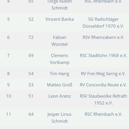
4
65
Torge Ruben
RSC Rheinbach e.V.
Schmidt
5
52
Vincent Banka
SG Radschläger
Düsseldorf 1970 e.V.
6
72
Fabian
RSV Rheinzabern e.V.
Wünstel
7
69
Clemens
RSC Stadtlohn 1968 e.V.
Vortkamp
8
54
Tim Harig
RV Frei-Weg Serrig e.V.
9
53
Matteo Groß
RV Concordia Reute e.V.
10
51
Leon Arenz
RSV Staubwolke Refrath
1952 e.V.
11
64
Jesper Linus
RSC Rheinbach e.V.
Schmidt