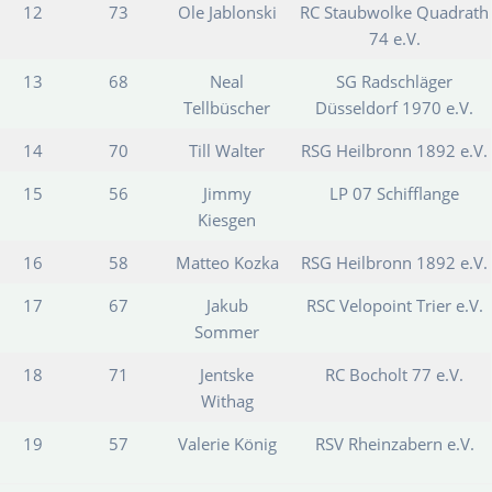
12
73
Ole Jablonski
RC Staubwolke Quadrath
74 e.V.
13
68
Neal
SG Radschläger
Tellbüscher
Düsseldorf 1970 e.V.
14
70
Till Walter
RSG Heilbronn 1892 e.V.
15
56
Jimmy
LP 07 Schifflange
Kiesgen
16
58
Matteo Kozka
RSG Heilbronn 1892 e.V.
17
67
Jakub
RSC Velopoint Trier e.V.
Sommer
18
71
Jentske
RC Bocholt 77 e.V.
Withag
19
57
Valerie König
RSV Rheinzabern e.V.