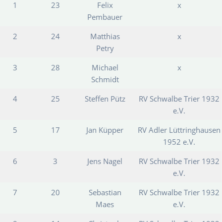
1
23
Felix
x
Pembauer
2
24
Matthias
x
Petry
3
28
Michael
x
Schmidt
4
25
Steffen Pütz
RV Schwalbe Trier 1932
e.V.
5
17
Jan Küpper
RV Adler Lüttringhausen
1952 e.V.
6
3
Jens Nagel
RV Schwalbe Trier 1932
e.V.
7
20
Sebastian
RV Schwalbe Trier 1932
Maes
e.V.