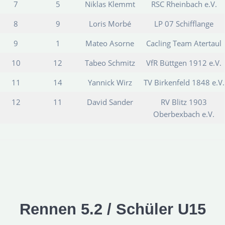
7
5
Niklas Klemmt
RSC Rheinbach e.V.
8
9
Loris Morbé
LP 07 Schifflange
9
1
Mateo Asorne
Cacling Team Atertaul
10
12
Tabeo Schmitz
VfR Büttgen 1912 e.V.
11
14
Yannick Wirz
TV Birkenfeld 1848 e.V.
12
11
David Sander
RV Blitz 1903
Oberbexbach e.V.
Rennen 5.2 / Schüler U15