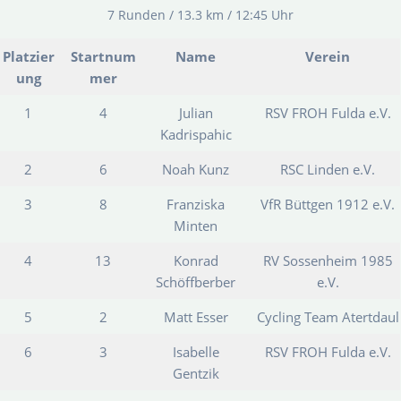
7 Runden / 13.3 km / 12:45 Uhr
Platzier
Startnum
Name
Verein
ung
mer
1
4
Julian
RSV FROH Fulda e.V.
Kadrispahic
2
6
Noah Kunz
RSC Linden e.V.
3
8
Franziska
VfR Büttgen 1912 e.V.
Minten
4
13
Konrad
RV Sossenheim 1985
Schöffberber
e.V.
5
2
Matt Esser
Cycling Team Atertdaul
6
3
Isabelle
RSV FROH Fulda e.V.
Gentzik