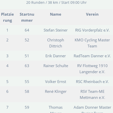
20 Runden / 38 km / Start 09:00 Uhr
Platzie
Startnu
Name
Verein
rung
mmer
1
64
Stefan Steiner
RIG Vorderpfalz e.V.
2
52
Christoph
KMO Cycling Master
Dittrich
Team
3
51
Erik Danner
RadTeam Danner e.V.
4
63
Rainer Schulte
RV Flottweg 1910
Langender e.V.
5
55
Volker Ernst
RSC Rheinbach e.V.
6
58
René Klinger
RSV Team-ME
Mettmann e.V.
7
59
Thomas
Adam Donner Master