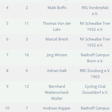
4
2
Maik Boffo
RIG Vorderpfalz
e.V.
5
11
Thomas Von der
RV Schwalbe Trier
Lahr
1932 e.V.
6
3
Marcel Brech
RV Schwalbe Trier
1932 e.V.
7
16
Jörg Winzen
Radtreff Campus
Bonn e.V.
8
6
Adrian Kalk
RRC Duisburg e.V.
1963
9
12
Bernhard
Cycling Club
Wattenscheid-
Düsseldorf e.V.
Müller
10
7
Andreas Küpper
Radtreff Campus