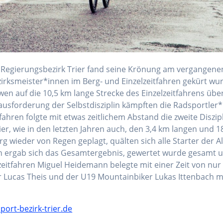
n Regierungsbezirk Trier fand seine Krönung am vergangene
zirksmeister*innen im Berg- und Einzelzeitfahren gekürt wu
wen auf die 10,5 km lange Strecke des Einzelzeitfahrens üb
usforderung der Selbstdisziplin kämpften die Radsportler*
ahren folgte mit etwas zeitlichem Abstand die zweite Diszipl
ier, wie in den letzten Jahren auch, den 3,4 km langen un
g wieder von Regen geplagt, quälten sich alle Starter der Al
n ergab sich das Gesamtergebnis, gewertet wurde gesamt und
eitfahren Miguel Heidemann belegte mit einer Zeit von nur
r Lucas Theis und der U19 Mountainbiker Lukas Ittenbach mü
ort-bezirk-trier.de