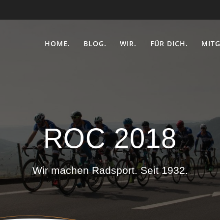
HOME.
BLOG.
WIR.
FÜR DICH.
MITG
ROC 2018
Wir machen Radsport. Seit 1932.