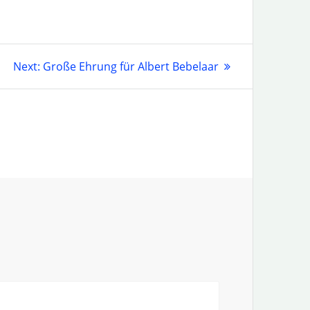
Next
Next:
Große Ehrung für Albert Bebelaar
post: