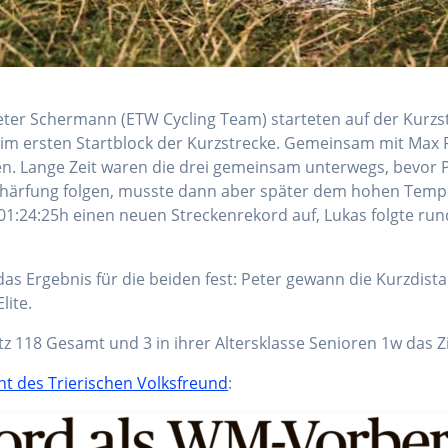
Peter Schermann (ETW Cycling Team) starteten auf der Kur
im ersten Startblock der Kurzstrecke. Gemeinsam mit Max 
en. Lange Zeit waren die drei gemeinsam unterwegs, bevor P
chärfung folgen, musste dann aber später dem hohen Tempo 
in 01:24:25h einen neuen Streckenrekord auf, Lukas folgte ru
as Ergebnis für die beiden fest: Peter gewann die Kurzdista
lite.
z 118 Gesamt und 3 in ihrer Altersklasse Senioren 1w das Zie
ht des Trierischen Volksfreund
: