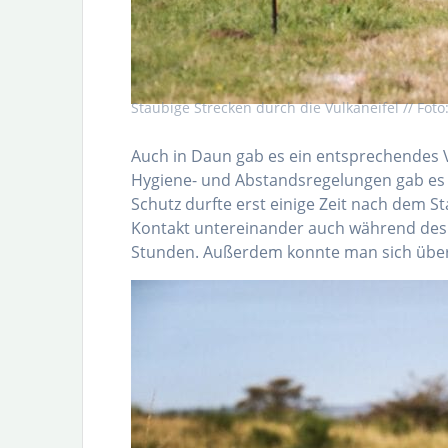
Staubige Strecken durch die Vulkaneifel // Foto
Auch in Daun gab es ein entsprechendes 
Hygiene- und Abstandsregelungen gab es 
Schutz durfte erst einige Zeit nach dem
Kontakt untereinander auch während des 
Stunden. Außerdem konnte man sich über s