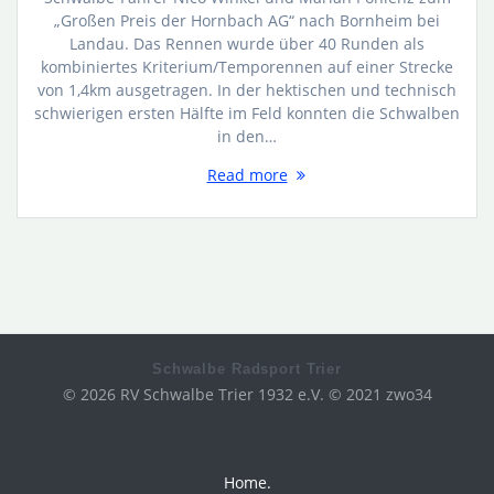
„Großen Preis der Hornbach AG“ nach Bornheim bei
Landau. Das Rennen wurde über 40 Runden als
kombiniertes Kriterium/Temporennen auf einer Strecke
von 1,4km ausgetragen. In der hektischen und technisch
schwierigen ersten Hälfte im Feld konnten die Schwalben
in den…
Read more
Schwalbe Radsport Trier
© 2026 RV Schwalbe Trier 1932 e.V. © 2021 zwo34
Home.