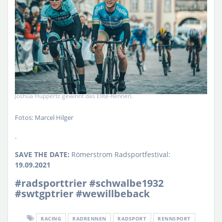
Joshua Huppertz gewinnt das Elite-Rennen.
Fotos: Marcel Hilger
.
SAVE THE DATE:
Römerstrom Radsportfestival:
19.09.2021
#radsporttrier #schwalbe1932
#swtgptrier #wewillbeback
RACING
RADRENNEN
RADSPORT
RENNSPORT