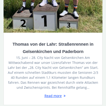
Thomas von der Lahr: Straßenrennen in
Gelsenkirchen und Paderborn
15. Juni – 28. City Nacht von Gelsenkirchen Am
Mittwochabend war unser Lizenzfahrer Thomas von der
Lahr bei der „28. City Nacht von Gelsenkirchen“ am Start.
Auf einem schnellen Stadtkurs mussten die Senioren 2/3
40 Runden auf einem 1,1 Kilometer langen Rundkurs
fahren. Das Rennen war gezeichnet durch viele Attacken
und Zwischensprints. Bei Rennhälfte gelang…
Read more