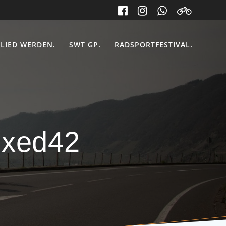
LIED WERDEN.
SWT GP.
RADSPORTFESTIVAL.
ixed42