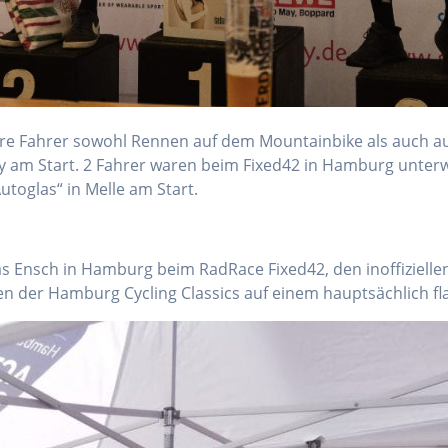
e Fahrer sowohl Rennen auf dem Mountainbike als auch au
 am Start. 2 Fahrer waren beim Fixed42 in Hamburg unterw
toglas“ in Melle am Start.
 Ensch in Hamburg beim RadRace Fixed42, den inoffizielle
der Hamburg Cycling Classics auf einem hauptsächlich fl