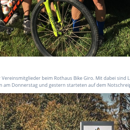
Vereinsmitglieder beim Rothaus Bike Giro. Mit dabei sind 
en am Donnerstag und gestern starteten auf dem Notschrei