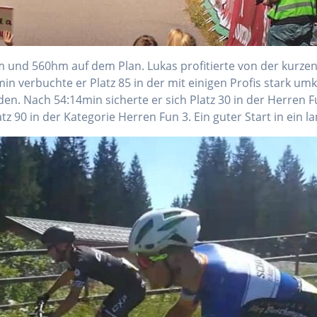
m und 560hm auf dem Plan. Lukas profitierte von der kurzen
in verbuchte er Platz 85 in der mit einigen Profis stark um
ieden. Nach 54:14min sicherte er sich Platz 30 in der Herren 
atz 90 in der Kategorie Herren Fun 3. Ein guter Start in ein