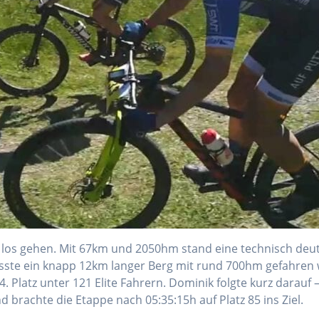
ig los gehen. Mit 67km und 2050hm stand eine technisch deu
ste ein knapp 12km langer Berg mit rund 700hm gefahren we
. Platz unter 121 Elite Fahrern. Dominik folgte kurz darauf –
d brachte die Etappe nach 05:35:15h auf Platz 85 ins Ziel.